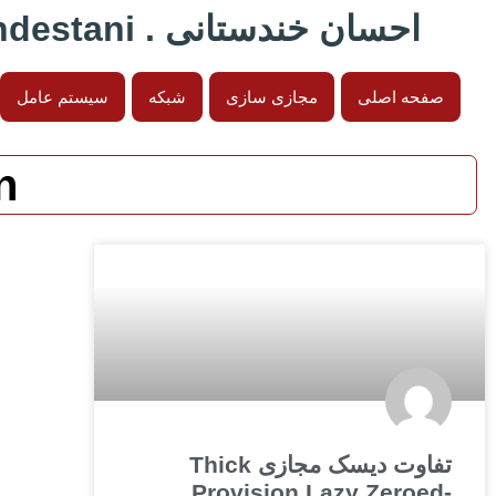
احسان خندستانی . Ehsan Khandestani
صفحه اصلی
مجازی سازی
شبکه
سیستم عامل
n
تفاوت دیسک مجازی Thick
Provision Lazy Zeroed-