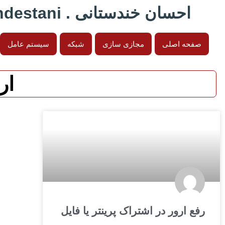
احسان خندستانی . Ehsan Khandestani
صفحه اصلی
مجازی سازی
شبکه
سیستم عامل
ارور 5
رفع ارور در اشتراک پرینتر یا فایل