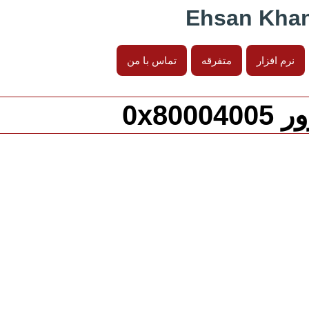
نرم افزار
متفرقه
تماس با من
0x8000400