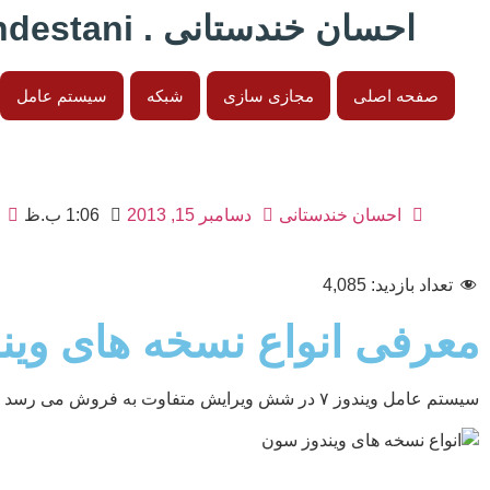
احسان خندستانی . Ehsan Khandestani
صفحه اصلی
مجازی سازی
شبکه
سیستم عامل
احسان خندستانی
دسامبر 15, 2013
1:06 ب.ظ
تعداد بازدید:
4,085
معرفی انواع نسخه های ویندو
سیستم عامل ویندوز ۷ در شش ویرایش متفاوت به فروش می رسد که شامل :