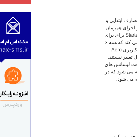
یع شده و برای مصارف ابتدایی و
 اجرای همزمان
بیش از سه نرم افزار منع کند اما سپس این محدودیت برداشته شد. Starter برای برای
نت بوک های سبک وزن طراحی شده است، البته مایکروسافت ادعا می کند که همه ۶
نسخه بر روی نت بوک ها اجرا می شود. Windows 7 starter از رابط کاربری Aero
تغییر نیستند.
 تحت لیسانس های
 به نرم افزاری گفته می شود که در
Hom را می توان نسخه ی میان starter و Home Premium محسوب کرد.