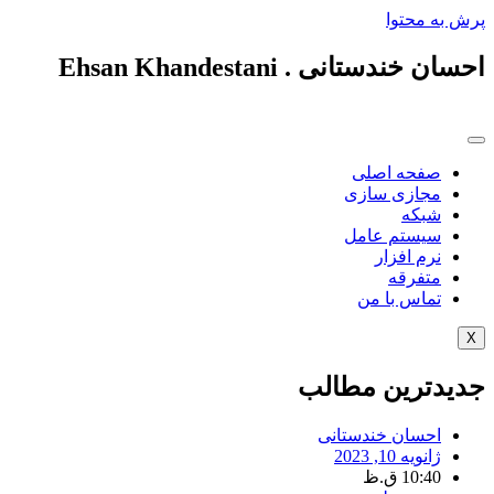
 به محتوا
ن خندستانی . Ehsan Khandestani
صفحه اصلی
مجازی سازی
شبکه
سیستم عامل
نرم افزار
متفرقه
تماس با من
یدترین مطالب
احسان خندستانی
ژانویه 10, 2023
10:40 ق.ظ