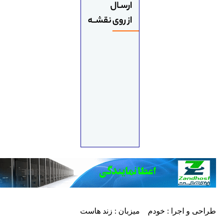
حی و اجرا : خودم میزبان : زند هاست