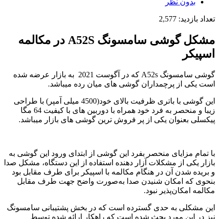
بدون نظر
د بازدید:
2,577
مشکل گوشی سامسونگ A52S در مکالمه
پیکر
گوشی سامسونگ A52s که در آگوست 2021 به بازار عرضه شده
 یکی از پرچمداران گوشی های میان رده میباشد.
این گوشی با باتری ظرفیت بالای خود(4500 میلی آمپر) با طراحی
زیبا و منحصر به فرد خود همراه با دوربین های با کیفیت 64 مگا
سلی بعنوان یکی از پر فروش ترین گوشی های بازار میباشد.
تمام مزایای منحصر بفرد این گوشی از ابتدای ورود این گوشی به
ار یکی از مشکلات آزار دهنده استفاده از این دستگاه، مشکل صدا
ریده شدن آن در هنگام مکالمه با اسپیکر برای طرف مقابل بود
وی که امکان شنیدن صدا به‌صورت واضح جهت طرف مقابل
مه امکان‌پذیر نبود.
 مشکلی به حدی گسترده است که در بخش پشتیبانی سامسونگ
 در این مورد بحث شده است که راهکار ارائه شده توسط