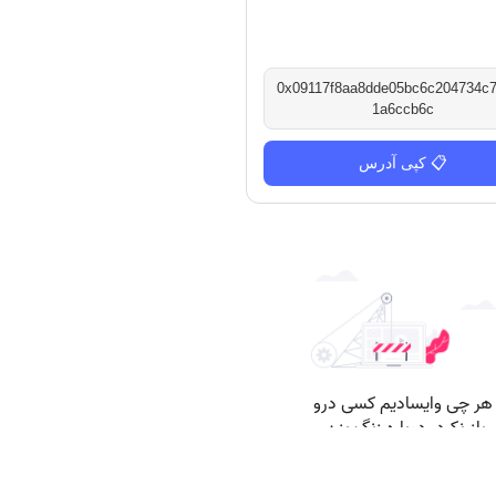
0x09117f8aa8dde05bc6c204734c7
1a6ccb6c
📋 کپی آدرس