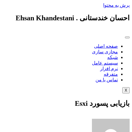
پرش به محتوا
احسان خندستانی . Ehsan Khandestani
صفحه اصلی
مجازی سازی
شبکه
سیستم عامل
نرم افزار
متفرقه
تماس با من
X
بازیابی پسورد Esxi