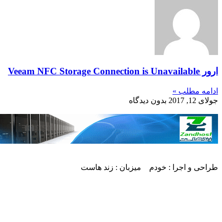
Veeam NFC Storage Conn
مه مطلب »
1, 2017
بدون دیدگاه
حی و اجرا : خودم میزبان : زند هاست