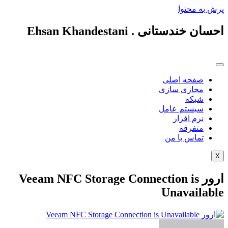
 به محتوا
ن خندستانی . Ehsan Khandestani
صفحه اصلی
مجازی سازی
شبکه
سیستم عامل
نرم افزار
متفرقه
تماس با من
ارور Veeam NFC Storage Connection is
Unavailab