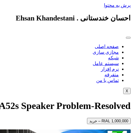
پرش به محتوا
احسان خندستانی . Ehsan Khandestani
صفحه اصلی
مجازی سازی
شبکه
سیستم عامل
نرم افزار
متفرقه
تماس با من
X
A52s Speaker Problem-Resolved
RIAL 1,000,000 – خرید